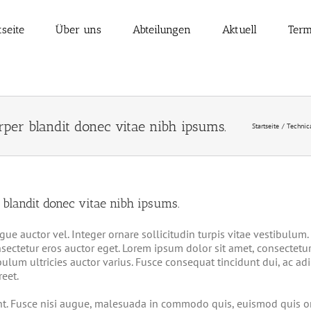
tseite
Über uns
Abteilungen
Aktuell
Term
rper blandit donec vitae nibh ipsums.
Startseite
Technic
 blandit donec vitae nibh ipsums.
ue auctor vel. Integer ornare sollicitudin turpis vitae vestibulum
sectetur eros auctor eget. Lorem ipsum dolor sit amet, consectetur 
ulum ultricies auctor varius. Fusce consequat tincidunt dui, ac adi
eet.
 Fusce nisi augue, malesuada in commodo quis, euismod quis orci