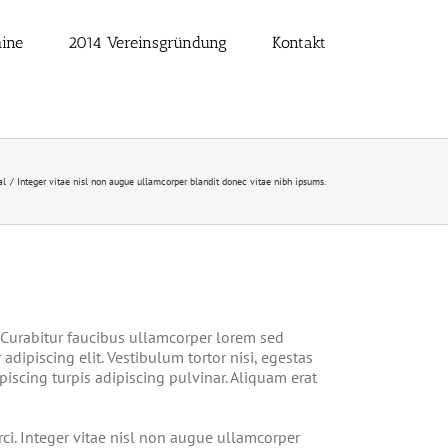
ine
2014 Vereinsgründung
Kontakt
al
Integer vitae nisl non augue ullamcorper blandit donec vitae nibh ipsums.
. Curabitur faucibus ullamcorper lorem sed
adipiscing elit. Vestibulum tortor nisi, egestas
piscing turpis adipiscing pulvinar. Aliquam erat
. Integer vitae nisl non augue ullamcorper