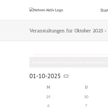
Zum
Inhalt
Star
springen
Veranstaltungen für Oktober 2025
›
Veranstaltungen
Es wurden keine Ergebnisse für diese Ansicht
Hinweis
01-10-2025
Datum
Kalender
M
MONTAG
D
DIENSTAG
wählen.
von
0
0
29
30
Veranstaltungen
Veranstaltungen
Veranstaltun
0
0
6
7