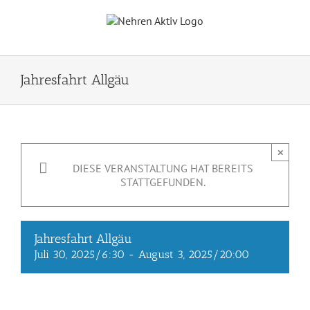
Zum
Inhalt
springen
Jahresfahrt Allgäu
×
DIESE VERANSTALTUNG HAT BEREITS
STATTGEFUNDEN.
Jahresfahrt Allgäu
Juli 30, 2025/6:30
-
August 3, 2025/20:00