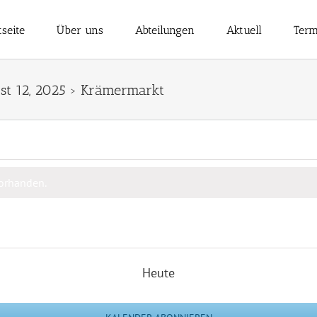
tseite
Über uns
Abteilungen
Aktuell
Term
st 12, 2025
› Krämermarkt
vorhanden.
Heute