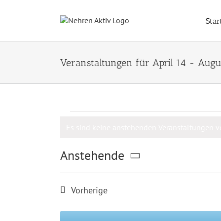
Zum
Inhalt
Star
springen
Veranstaltungen für April 14 - Augu
Veranstaltungen
Es sind keine anstehenden Veranstaltungen 
Hinweis
Anstehende
Datum
wählen.
Veranstaltungen
Vorherige